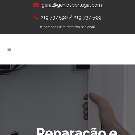
geral@geniosportugal.com
/
219 737 599
219 737 590
(Chamadas para rede fixa nacional)
Reparação e