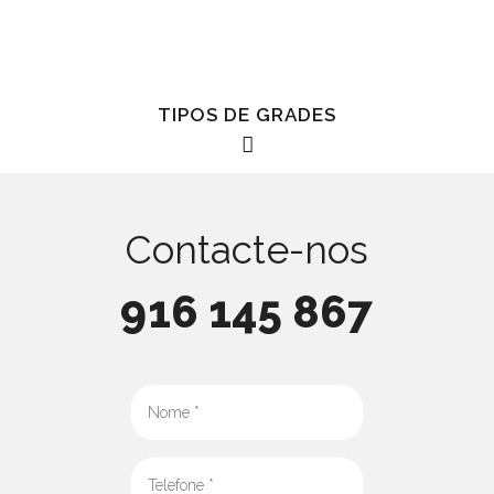
TIPOS DE GRADES
Contacte-nos
Tipos de Cadeados e
916 145 867
Fechaduras para Grades
Na Génios vendemos e efetuamos
instalações
,
manutenções
e
reparações
(piquetes 24 horas) de
vários tipos de cadeados e de fechaduras para