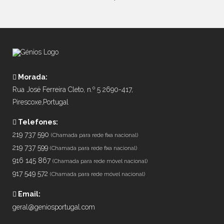
Cadeados e fechaduras para grades lagartas de ferro
Cadeados e fechaduras para grades lagartas manuais
Cadeados e fechaduras para grades de rolo
Cadeados e fechaduras para grades de enrolar
Cadeados e fechaduras para grades de enrolar elétricas
Morada:
Rua José Ferreira Cleto, n.º 5 2690-417,
Pirescoxe,Portugal
Telefones:
219 737 590
(Chamada para rede fixa nacional)
219 737 599
(Chamada para rede fixa nacional)
916 145 867
(Chamada para rede móvel nacional)
917 549 572
(Chamada para rede móvel nacional)
Email:
geral@geniosportugal.com