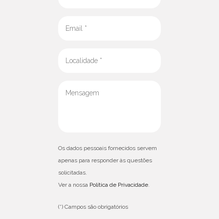
grades, nomeadamente:
Cadeados e fechaduras para grades de enrolar com motor
Cadeados e fechaduras para grades de enrolar motorizadas
Cadeados e fechaduras para grades de enrolar automatizadas
Cadeados e fechaduras para grades manuais e elétricas para
casas
Cadeados e fechaduras para grades manuais e elétricas para
prédios
Cadeados e fechaduras para grades manuais e elétricas para
edifícios
Cadeados e fechaduras para grades manuais e elétricas para
Os dados pessoais fornecidos servem
vivendas
apenas para responder às questões
solicitadas.
Cadeados e fechaduras para grades manuais e elétricas para
Ver a nossa
Política de Privacidade
.
moradias
Cadeados e fechaduras para grades manuais e elétricas para
(*) Campos são obrigatórios
varandas