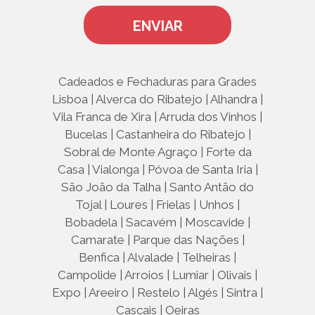
Cadeados e fechaduras para grades manuais e elétricas para
marquises
Cadeados e fechaduras para grades manuais e elétricas para
lojas
Cadeados e Fechaduras para Grades
Cadeados e fechaduras para grades manuais e elétricas para
Lisboa | Alverca do Ribatejo | Alhandra |
portas
Vila Franca de Xira | Arruda dos Vinhos |
Cadeados e fechaduras para grades manuais e elétricas para
Bucelas | Castanheira do Ribatejo |
janelas
Sobral de Monte Agraço | Forte da
Cadeados e fechaduras para grades manuais e elétricas para
Casa | Vialonga | Póvoa de Santa Iria |
apartamentos
São João da Talha | Santo Antão do
Cadeados e fechaduras para grades manuais e elétricas para
Tojal | Loures | Frielas | Unhos |
shoppings
Bobadela | Sacavém | Moscavide |
Cadeados e fechaduras para grades manuais e elétricas para
Camarate | Parque das Nações |
centros comerciais
Benfica | Alvalade | Telheiras |
Cadeados e fechaduras para grades lagarto
Campolide | Arroios | Lumiar | Olivais |
Cadeados e fechaduras para grades lagartas
Expo | Areeiro | Restelo | Algés | Sintra |
Cadeados e fechaduras para grades de lagartas
Cascais | Oeiras