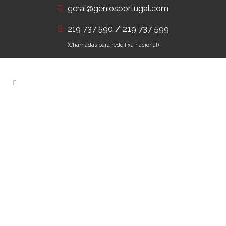
geral@geniosportugal.com
/
219 737 599
219 737 590
(Chamadas para rede fixa nacional)
Cadeados e