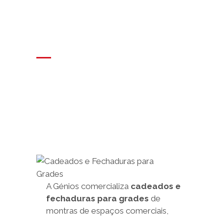
Fechaduras
para Grades
Segurança absoluta para
montras, portas, janelas e
portões
A Génios comercializa
cadeados e
fechaduras para grades
de
montras de espaços comerciais,