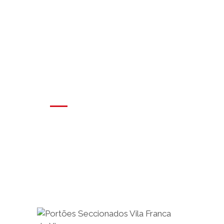
Seccionados
Vila Franca de
Xira
Os melhores portões do
mercado