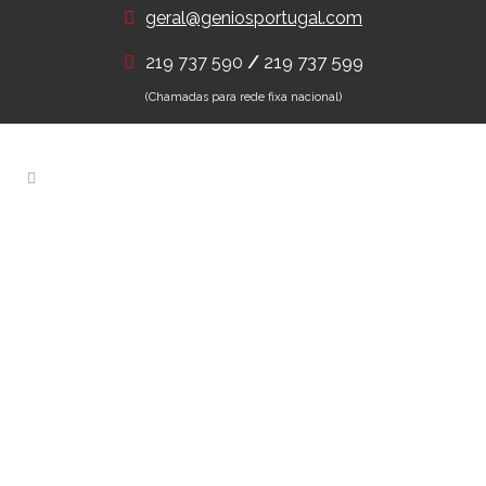
geral@geniosportugal.com
/
219 737 599
219 737 590
(Chamadas para rede fixa nacional)
Portões