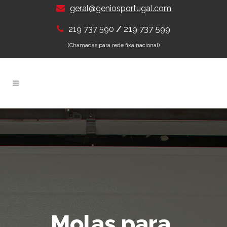
geral@geniosportugal.com
/
219 737 599
219 737 590
(Chamadas para rede fixa nacional)
Molas para